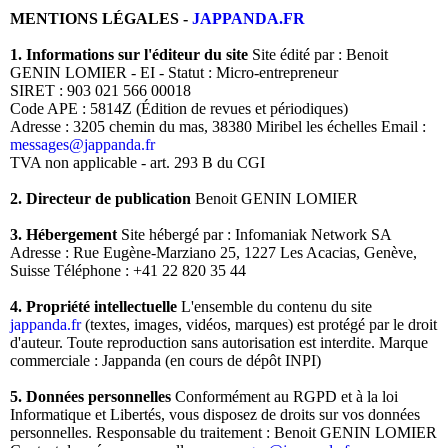
MENTIONS LÉGALES -
JAPPANDA.FR
1. Informations sur l'éditeur du site
Site édité par : Benoit
GENIN LOMIER - EI - Statut : Micro-entrepreneur
SIRET : 903 021 566 00018
Code APE : 5814Z (Édition de revues et périodiques)
Adresse : 3205 chemin du mas, 38380 Miribel les échelles Email :
messages@jappanda.fr
TVA non applicable - art. 293 B du CGI
2. Directeur de publication
Benoit GENIN LOMIER
3. Hébergement
Site hébergé par : Infomaniak Network SA
Adresse : Rue Eugène-Marziano 25, 1227 Les Acacias, Genève,
Suisse Téléphone : +41 22 820 35 44
4. Propriété intellectuelle
L'ensemble du contenu du site
jappanda.fr
(textes, images, vidéos, marques) est protégé par le droit
d'auteur. Toute reproduction sans autorisation est interdite. Marque
commerciale : Jappanda (en cours de dépôt INPI)
5. Données personnelles
Conformément au RGPD et à la loi
Informatique et Libertés, vous disposez de droits sur vos données
personnelles. Responsable du traitement : Benoit GENIN LOMIER