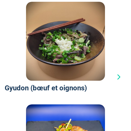
B
Gyudon (bœuf et oignons)