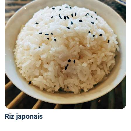
S
Riz japonais