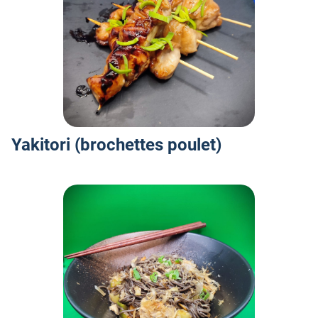
O
Yakitori (brochettes poulet)