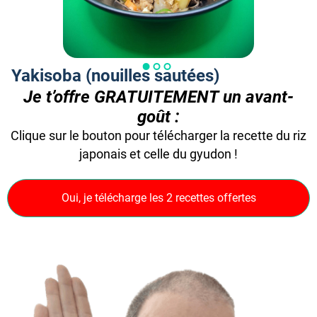
O
Yakisoba (nouilles sautées)
Je t’offre GRATUITEMENT un avant-
goût :
Clique sur le bouton pour télécharger la recette du riz
japonais et celle du gyudon !
Oui, je télécharge les 2 recettes offertes